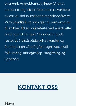
økonomiske problemsstillinger. Vi er et
autorisert regnskapsfører kontor hvor flere
av oss er statsautoriserte regnskapsførere.
Vi tar jevnlig kurs som gjør at våre ansatte
til en hver tid er oppdaterte ved eventuelle
endringer i bransjen. Vi er derfor godt
rustet til å bistå både privat kunder og
firmaer innen våre fagfelt regnskap, skatt,
fakturering, årsregnskap, rådgivning og
lignende.
KONTAKT OSS