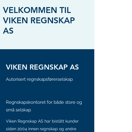
VELKOMMEN TIL
VIKEN REGNSKAP
AS
VIKEN REGNSKAP AS
Autorisert regnskapsførerselskap
Regnskapskontoret for både store og
små selskap
Viken Regnskap AS har bistått kunder
siden 2004 innen regnskap og andre