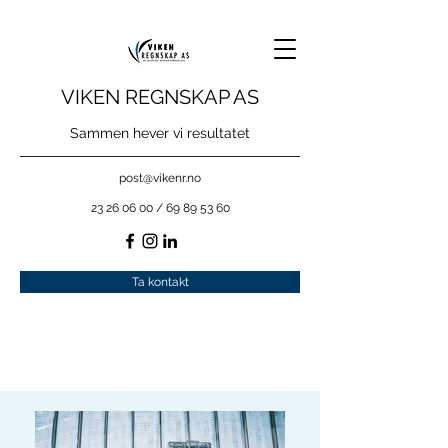
VIKEN REGNSKAP AS
Sammen hever vi resultatet
post@vikenr.no
23 26 06 00
/
69 89 53 60
Ta kontakt