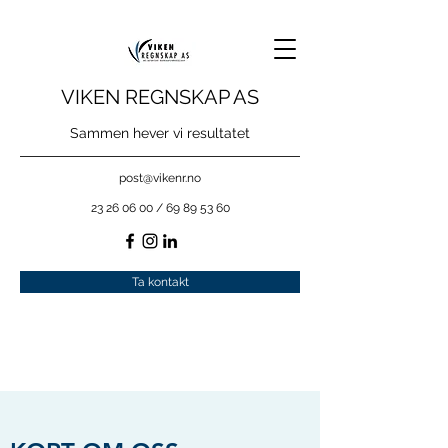
VIKEN REGNSKAP AS
Sammen hever vi resultatet
post@vikenr.no
23 26 06 00
/
69 89 53 60
Ta kontakt