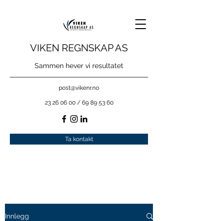
VIKEN REGNSKAP AS
Sammen hever vi resultatet
post@vikenr.no
23 26 06 00
/
69 89 53 60
Ta kontakt
Innlegg