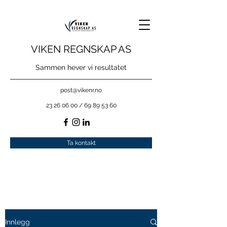
VIKEN REGNSKAP AS
Sammen hever vi resultatet
post@vikenr.no
23 26 06 00
/
69 89 53 60
Ta kontakt
Innlegg