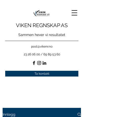
VIKEN REGNSKAP AS
Sammen hever vi resultatet
post@vikenr.no
23 26 06 00
/
69 89 53 60
Ta kontakt
Innlegg